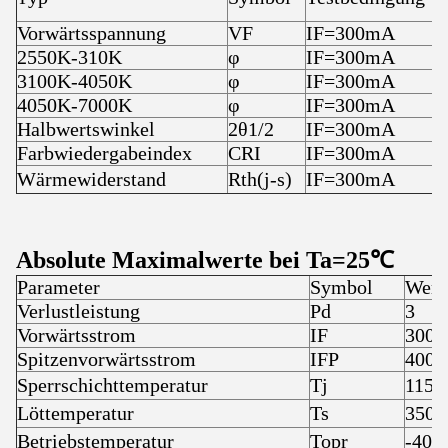
Vorwärtsspannung
VF
IF=300mA
2550K-310K
φ
IF=300mA
3100K-4050K
φ
IF=300mA
4050K-7000K
φ
IF=300mA
Halbwertswinkel
2θ1/2
IF=300mA
Farbwiedergabeindex
CRI
IF=300mA
Wärmewiderstand
Rth(j-s)
IF=300mA
Absolute Maximalwerte bei Ta=25℃
Parameter
Symbol
Wert
Verlustleistung
Pd
3
Vorwärtsstrom
IF
300
Spitzenvorwärtsstrom
IFP
400
Sperrschichttemperatur
Tj
115
Löttemperatur
Ts
350
Betriebstemperatur
Topr
-40 ~