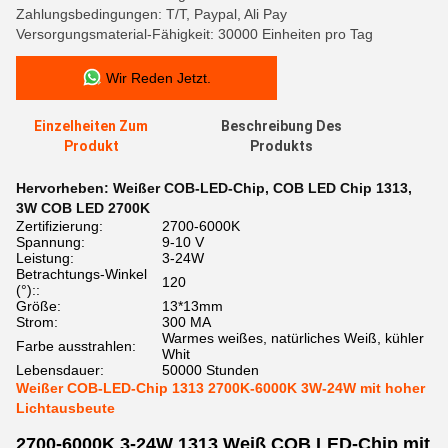
Zahlungsbedingungen: T/T, Paypal, Ali Pay
Versorgungsmaterial-Fähigkeit: 30000 Einheiten pro Tag
Wir Reden Jetzt.
Einzelheiten Zum
Beschreibung Des
Produkt
Produkts
Hervorheben:
Weißer COB-LED-Chip
,
COB LED Chip 1313
,
3W COB LED 2700K
Zertifizierung:
2700-6000K
Spannung:
9-10 V
Leistung:
3-24W
Betrachtungs-Winkel
120
(°)::
Größe:
13*13mm
Strom:
300 MA
Warmes weißes, natürliches Weiß, kühler
Farbe ausstrahlen:
Whit
Lebensdauer:
50000 Stunden
Weißer COB-LED-Chip 1313 2700K-6000K 3W-24W mit hoher
Lichtausbeute
2700-6000K 3-24W 1313 Weiß COB LED-Chip mit