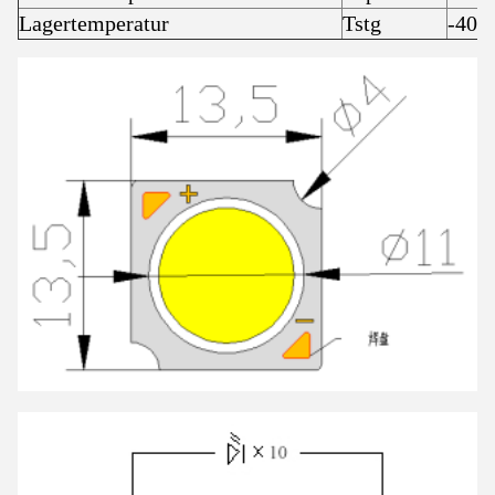
Lagertemperatur
Tstg
-40 ~