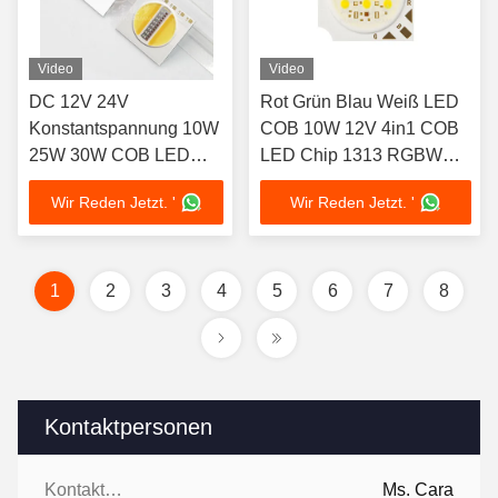
Video
Video
DC 12V 24V
Rot Grün Blau Weiß LED
Konstantspannung 10W
COB 10W 12V 4in1 COB
25W 30W COB LED
LED Chip 1313 RGBW
Chip RGBCW
COB LED Chips
Wir Reden Jetzt. '
Wir Reden Jetzt. '
abstimmbarer COB LED
Chip neues Design
Gleichmäßig verteilte
Farben Gleichmäßig
1
2
3
4
5
6
7
8
verteiltes Licht
Kontaktpersonen
Kontaktpersonen:
Ms. Cara