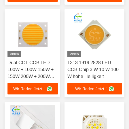
Video
Video
Dual CCT COB LED
1313 1919 2828 LED-
100W + 100W 150W +
COB-Chip 3 W 10 W 100
150W 200W + 200W
W hohe Helligkeit
300W + 300W High CRI
Wir Reden Jetzt. '
Wir Reden Jetzt. '
97Ra Bi Color LED
COB Chip für
Fotografieinstrumente