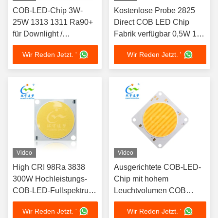
COB-LED-Chip 3W-
Kostenlose Probe 2825
25W 1313 1311 Ra90+ ​​
Direct COB LED Chip
für Downlight /
Fabrik verfügbar 0,5W 18V
Schienenlicht / Spotlicht
2700K Weich warmes
Wir Reden Jetzt. '
Wir Reden Jetzt. '
Weiß 65-70lm Ra90 3-
Jahres Garantie
Video
Video
High CRI 98Ra 3838
Ausgerichtete COB-LED-
300W Hochleistungs-
Chip mit hohem
COB-LED-Fullspektrum-
Leuchtvolumen COB
LED-Chip
150W+150W 54V LED
Wir Reden Jetzt. '
Wir Reden Jetzt. '
COB 2700K+6500K