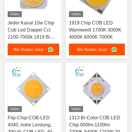
Video
Video
Jeder Kanal 10w Chip
1919 Chip COB LED
Cob Led Doppel Cct
Warmweiß 1700K 3000K
2100-7000k 1919 Bi
4000K 6000K 7000K
Farbe
Wir Reden Jetzt. '
Wir Reden Jetzt. '
Video
Video
Flip-Chip-COB-LED
1313 Bi-Color COB LED
4040, hohe Leistung,
Chip 900lm-1100lm
200 W, COB-LED, 4000
2700K-5400K 12*2W 20-