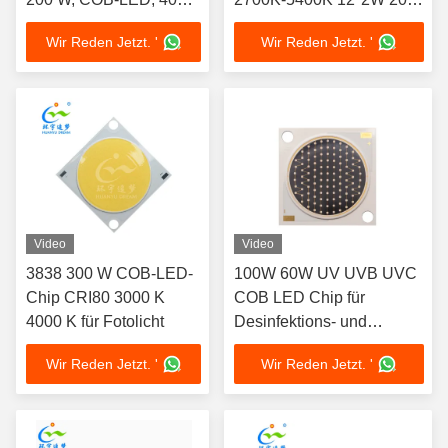
K, geringer thermischer
24V Ra 90
Wir Reden Jetzt. '
Wir Reden Jetzt. '
Widerstand
Video
Video
3838 300 W COB-LED-
100W 60W UV UVB UVC
Chip CRI80 3000 K
COB LED Chip für
4000 K für Fotolicht
Desinfektions- und
Sterilisationslampen,
Wir Reden Jetzt. '
Wir Reden Jetzt. '
medizinische
Nagellampen 2825
Korrosionsbeständigkeit