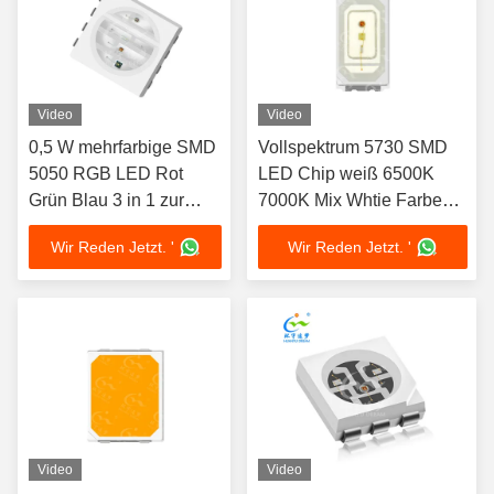
Video
Video
0,5 W mehrfarbige SMD
Vollspektrum 5730 SMD
5050 RGB LED Rot
LED Chip weiß 6500K
Grün Blau 3 in 1 zur
7000K Mix Whtie Farbe
Dekoration
Anpassung verfügbar 1W
Wir Reden Jetzt. '
Wir Reden Jetzt. '
Für Aquarienbeleuchtung
Wasserpflanzen und
tropische Fische
Video
Video