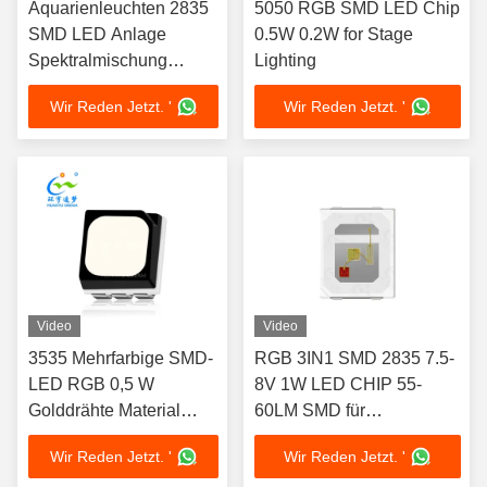
Aquarienleuchten 2835
5050 RGB SMD LED Chip
SMD LED Anlage
0.5W 0.2W for Stage
Spektralmischung
Lighting
10000-15000K 6.0-6.2V
Wir Reden Jetzt. '
Wir Reden Jetzt. '
LED CHIP
Video
Video
3535 Mehrfarbige SMD-
RGB 3IN1 SMD 2835 7.5-
LED RGB 0,5 W
8V 1W LED CHIP 55-
Golddrähte Material
60LM SMD für
PLCC-6-Gehäuse
Aquarienbeleuchtung
Wir Reden Jetzt. '
Wir Reden Jetzt. '