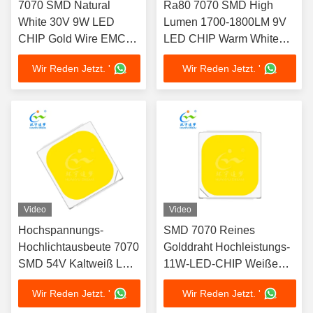
7070 SMD Natural
Ra80 7070 SMD High
White 30V 9W LED
Lumen 1700-1800LM 9V
CHIP Gold Wire EMC
LED CHIP Warm White
Substrate SMD LED
Street Light LED
Wir Reden Jetzt. '
Wir Reden Jetzt. '
Video
Video
Hochspannungs-
SMD 7070 Reines
Hochlichtausbeute 7070
Golddraht Hochleistungs-
SMD 54V Kaltweiß LED
11W-LED-CHIP Weiße
CHIP für
Spotbeleuchtung
Wir Reden Jetzt. '
Wir Reden Jetzt. '
Straßenbeleuchtung