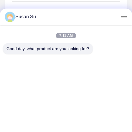
Susan Su
Senden
7:11 AM
Good day, what product are you looking for?
Shenzhen Huanyu Dream Technology Co., Ltd
market002@huanyudream.com
86-755-23249689
5F-A-Gebäude, Quanju High-Tech-Park, Nr. 77 Jiangshi
Road, Gongming Street, Guangming, Shenzhen