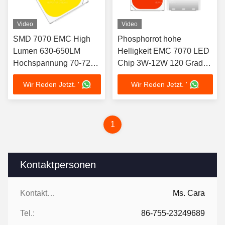
Video
Video
SMD 7070 EMC High
Phosphorrot hohe
Lumen 630-650LM
Helligkeit EMC 7070 LED
Hochspannung 70-72V
Chip 3W-12W 120 Grad
LED-CHIP
Blickwinkel
Wir Reden Jetzt. '
Wir Reden Jetzt. '
1
Kontaktpersonen
Kontaktpersonen:
Ms. Cara
Tel.:
86-755-23249689