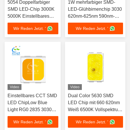
5054 Doppelfarbiger
1W mehrfarbiger SMD-
SMD LED-Chip 3000K
LED-Glühbirnenchip 3030
5000K Einstellbares
620nm-625nm 590nm-
Weiß
595nm
Wir Reden Jetzt. '
Wir Reden Jetzt. '
Video
Video
Einstellbares CCT SMD
Dual Color 5630 SMD
LED ChipLow Blue
LED Chip mit 660 620nm
Light RG0 2835 3030
Weiß 6500K Vollspektrum
5050 2700k 6500K High
1W Leistung und 3 Jahre
Wir Reden Jetzt. '
Wir Reden Jetzt. '
Light Efficiency LED
Garantie für Auto