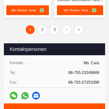
Anpassung verfügbar 1W
Wir Reden Jetzt. '
Wir Reden Jetzt. '
Für Aquarienbeleuchtung
Wasserpflanzen und
tropische Fische
1
2
3
Kontaktpersonen
Kontaktpersonen:
Ms. Cara
Tel.:
86-755-23249689
Fax:
86-755-27253399