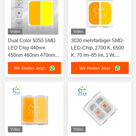
Video
Video
Dual Color 5050 SMD
3030 mehrfarbiger SMD-
LED Chip 440nm
LED-Chip, 2700 K, 6500
450nm 460nm 470nm
K, 70 lm–85 lm, 1 W,
Vollspektrum
kundenspezifisch
Wir Reden Jetzt. '
Wir Reden Jetzt. '
Anpassung verfügbar
erhältlich
1W für tragbare Outdoor-
Taschenlampen
Video
Video