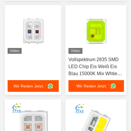
Chips für
Atmosphäre Dekoration
Bildungslampen
Video
Video
Vollspektrum 2835 SMD
LED Chip Eis Weiß Eis
Blau 15000K Mix Whtie
Farb Anpassung verfügbar
Wir Reden Jetzt. '
Wir Reden Jetzt. '
1W Für
Aquarienbeleuchtung
Wasserpflanzen und
tropische Fische