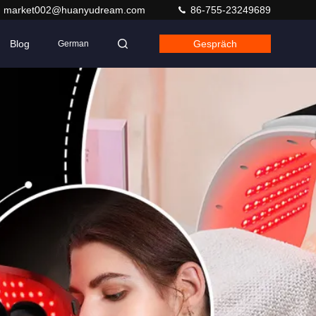
market002@huanyudream.com
86-755-23249689
Blog
Gespräch
German