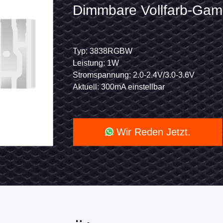
4
Farben
SMD
 SMD LED
Typ: 3838RGBW
Leistung: 1W
LED
ang)
K
Stromspannung: 2.0-2.4V
Chip
Aktuell: 300mA einstellba
3838
RGBW
Video
chtung
LED
4-
in-
1