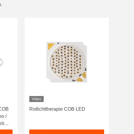
.
Video
 COB
Rotlichttherapie COB LED
o /
it