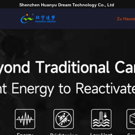
Shenzhen Huanyu Dream Technology Co., Ltd
Zu Haus