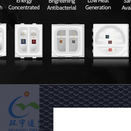
RGBW
240LM/W-
LED
250LM/W