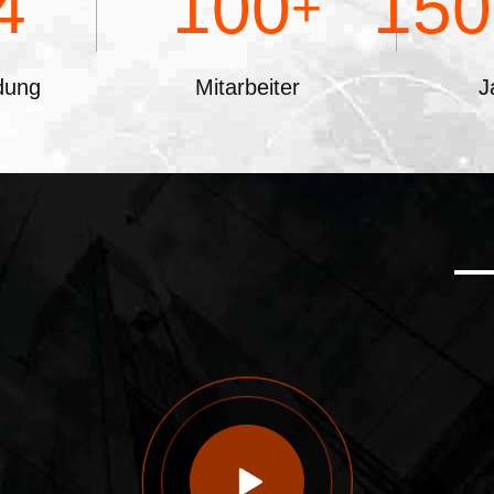
4
100
150
+
Ähnlich
Bridgelux
dung
Mitarbeiter
J