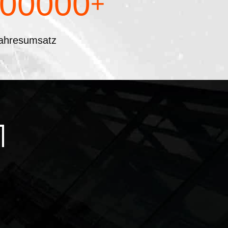
00000
+
ahresumsatz