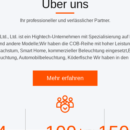
Über uns
LED
Dimmbare
Ihr professioneller und verlässlicher Partner.
Vollfarb-
Gamut-
., Ltd. ist ein Hightech-Unternehmen mit Spezialisierung au
und andere Modelle;Wir haben die COB-Reihe mit hoher Leistun
Spektrum
wachstum, Smart Home, kommerzieller Beleuchtung eingesetzt
uchtung, Automobilbeleuchtung, Köderfische Wir haben in den le
SMD
für
Mehr erfahren
LED-
Streifenlicht
für
Umgebungsbe