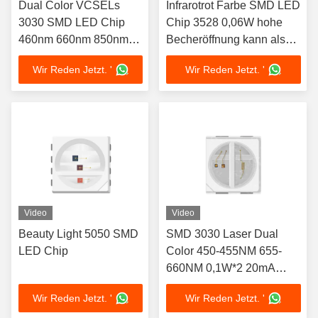
Dual Color VCSELs
Infrarotrot Farbe SMD LED
3030 SMD LED Chip
Chip 3528 0,06W hohe
460nm 660nm 850nm
Becheröffnung kann als
Zwei Farben Spektrum
Linse verwendet werden
Wir Reden Jetzt. '
Wir Reden Jetzt. '
Anpassung Verfügbar
Rot Emitting Farbe LED
1W Für
Chip für Therapie Licht
Phototherapiegeräte,
und Automotive
große LED-
Beleuchtung
Lichtpaneele,
Saunaraumleuchten
Video
Video
Beauty Light 5050 SMD
SMD 3030 Laser Dual
LED Chip
Color 450-455NM 655-
660NM 0,1W*2 20mA
LED-CHIP für
Wir Reden Jetzt. '
Wir Reden Jetzt. '
Schönheitstherapielicht