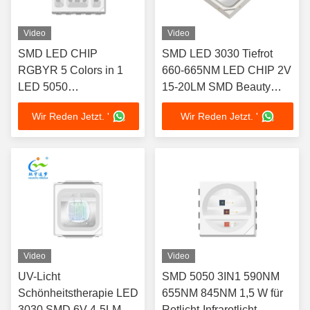
Video
Video
SMD LED CHIP
SMD LED 3030 Tiefrot
RGBYR 5 Colors in 1
660-665NM LED CHIP 2V
LED 5050
15-20LM SMD Beauty
IR+Green+UV+IR+RED+YELLOW
Maske LED
Wir Reden Jetzt. '
Wir Reden Jetzt. '
6 Colors in 1 LED Chip
for Medical Beauty
Lamp
Video
Video
UV-Licht
SMD 5050 3IN1 590NM
Schönheitstherapie LED
655NM 845NM 1,5 W für
3030 SMD 6V 4-5LM
Rotlicht-Infrarotlicht-