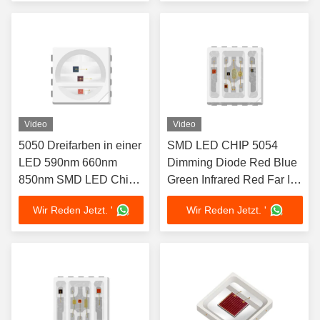
Video
Video
5050 Dreifarben in einer
SMD LED CHIP 5054
LED 590nm 660nm
Dimming Diode Red Blue
850nm SMD LED Chip
Green Infrared Red Far IR
für Therapie-Lichter
LED Chips for LED
Wir Reden Jetzt. '
Wir Reden Jetzt. '
Therapy Light