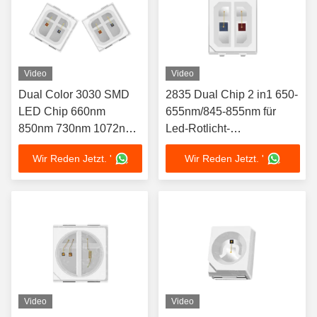
Video
Video
Dual Color 3030 SMD
2835 Dual Chip 2 in1 650-
LED Chip 660nm
655nm/845-855nm für
850nm 730nm 1072nm
Led-Rotlicht-
Zwei Farben Spektrum
Infrarottherapiegerät
Wir Reden Jetzt. '
Wir Reden Jetzt. '
Anpassung verfügbar
1W Für Therapie
Hutkappe
Video
Video