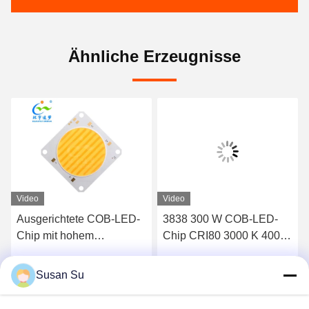
Ähnliche Erzeugnisse
Video
Video
Ausgerichtete COB-LED-
3838 300 W COB-LED-
Chip mit hohem
Chip CRI80 3000 K 4000
Leuchtvolumen COB
K für Fotolicht
150W+150W 54V LED
Susan Su
Wir Reden Jetzt.
Wir Reden Jetzt.
COB 2700K+6500K