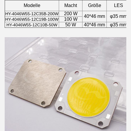
Modelle
Macht
Größe
LES
200 W
HY-4046W55-12C35B-200W
40*46 mm
φ35 mm
100 W
HY-4046W55-12C19B-100W
50 W
40*46 mm
φ35 mm
HY-4046W55-12C10B-50W