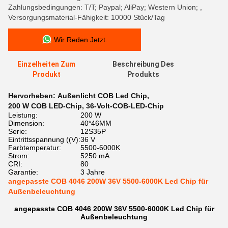
Zahlungsbedingungen: T/T; Paypal; AliPay; Western Union; ,
Versorgungsmaterial-Fähigkeit: 10000 Stück/Tag
Wir Reden Jetzt.
Einzelheiten Zum
Beschreibung Des
Produkt
Produkts
Hervorheben:
Außenlicht COB Led Chip
,
200 W COB LED-Chip
,
36-Volt-COB-LED-Chip
Leistung:
200 W
Dimension:
40*46MM
Serie:
12S35P
Eintrittsspannung ((V):
36 V
Farbtemperatur:
5500-6000K
Strom:
5250 mA
CRI:
80
Garantie:
3 Jahre
angepasste COB 4046 200W 36V 5500-6000K Led Chip für
Außenbeleuchtung
angepasste COB 4046 200W 36V 5500-6000K Led Chip für
Außenbeleuchtung