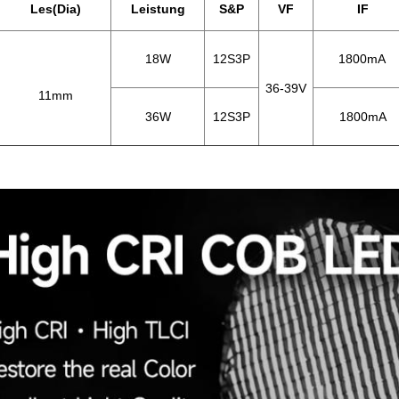
Les(Dia)
Leistung
S&P
VF
IF
18W
12S3P
1800mA
36-39V
11mm
36W
12S3P
1800mA