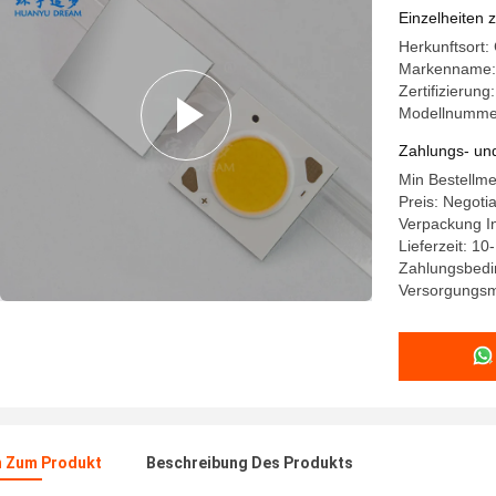
Einzelheiten 
Herkunftsort:
Markenname:
Zertifizierung
Modellnumme
Zahlungs- un
Min Bestellm
Preis: Negotia
Verpackung I
Lieferzeit: 10
Zahlungsbedin
Versorgungsma
n Zum Produkt
Beschreibung Des Produkts