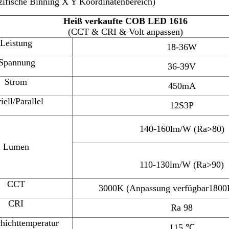
ifische Binning X Y Koordinatenbereich)
Heiß verkaufte COB LED 1616
(CCT & CRI & Volt anpassen)
Leistung
18-36W
Spannung
36-39V
Strom
450mA
iell/Parallel
12S3P
140-160lm/W (Ra>80)
Lumen
110-130lm/W (Ra>90)
CCT
3000K (Anpassung verfügbar180
CRI
Ra 98
chichttemperatur
115 ℃