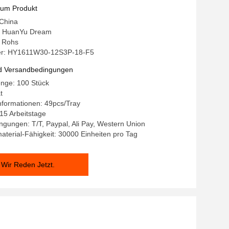
zum Produkt
 China
 HuanYu Dream
: Rohs
r: HY1611W30-12S3P-18-F5
d Versandbedingungen
enge: 100 Stück
t
nformationen: 49pcs/Tray
-15 Arbeitstage
gungen: T/T, Paypal, Ali Pay, Western Union
terial-Fähigkeit: 30000 Einheiten pro Tag
Wir Reden Jetzt.