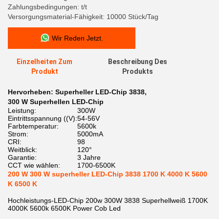
Zahlungsbedingungen: t/t
Versorgungsmaterial-Fähigkeit: 10000 Stück/Tag
Wir Reden Jetzt.
Einzelheiten Zum
Beschreibung Des
Produkt
Produkts
Hervorheben:
Superheller LED-Chip 3838
,
300 W Superhellen LED-Chip
Leistung:
300W
Eintrittsspannung ((V):
54-56V
Farbtemperatur:
5600k
Strom:
5000mA
CRI:
98
Weitblick:
120°
Garantie:
3 Jahre
CCT wie wählen:
1700-6500K
200 W 300 W superheller LED-Chip 3838 1700 K 4000 K 5600
K 6500 K
Hochleistungs-LED-Chip 200w 300W 3838 Superhellweiß 1700K
4000K 5600k 6500K Power Cob Led