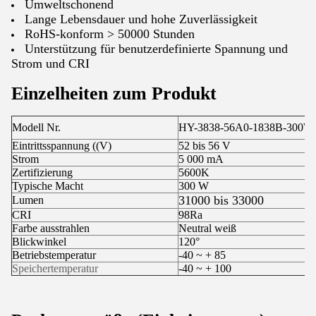
Umweltschonend
Lange Lebensdauer und hohe Zuverlässigkeit
RoHS-konform > 50000 Stunden
Unterstützung für benutzerdefinierte Spannung und
Strom und CRI
Einzelheiten zum Produkt
Modell Nr.
HY-3838-56A0-1838B-300W
Eintrittsspannung ((V)
52 bis 56 V
Strom
5 000 mA
Zertifizierung
5600K
Typische Macht
300 W
31000 bis 33000
Lumen
CRI
98Ra
Farbe ausstrahlen
Neutral weiß
Blickwinkel
120°
Betriebstemperatur
-40 ~ + 85
Speichertemperatur
-40 ~ + 100