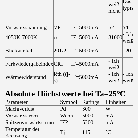
Das ist
weiß
typisch
nicht.
Vorwärtsspannung
VF
IF=5000mA
52
54
- Ich
4050K-7000K
φ
IF=5000mA
31000
weiß.
Blickwinkel
2θ1/2
IF=5000mA
120
- Ich
Farbwiedergabeindex
CRI
IF=5000mA
weiß.
Rth ((j-
- Ich
- Ich
Wärmewiderstand
IF=5000mA
s)
weiß.
weiß.
Absolute Höchstwerte bei Ta=25°C
Parameter
Symbol
Ratings
Einheiten
Machtverlust
Pd
300
W
Vorwärtsstrom
Wenn
5000
mA
Spitzenvorwärtsstrom
IFP
5200
mA
Temperatur der
Tj
115
°C
Kreuzung