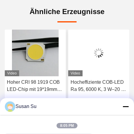
Ähnliche Erzeugnisse
Video
Video
Hoher CRI 98 1919 COB
Hocheffiziente COB-LED
LED-Chip mit 19*19mm
Ra 95, 6000 K, 3 W–20 W,
Größe und 36-39V
RoHS-konform
Eingangsspannung für
Susan Su
Wir Reden Jetzt.
Wir Reden Jetzt.
Hochleistungsbeleuchtung
8:05 PM