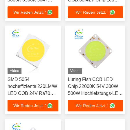
CRI97+ für Fotolampen
Cob
Wir Reden Jetzt. '
Wir Reden Jetzt. '
Video
Video
SMD 5054
Luring Fish COB LED
hocheffiziente 220LM/W
Chip 22000K 54V 300W
LED COB 24V Ra70
500W Hochleistungs-LED
LED CHIP für
COB
Wir Reden Jetzt. '
Wir Reden Jetzt. '
Straßenbeleuchtung