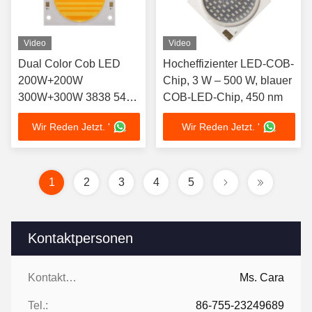
Video
Video
Dual Color Cob LED
Hocheffizienter LED-COB-
200W+200W
Chip, 3 W – 500 W, blauer
300W+300W 3838 5454
COB-LED-Chip, 450 nm
6050 LED COB Chip
Wir Reden Jetzt. '
Wir Reden Jetzt. '
2700K 6500K Ra98 für
die Fotografie
1
2
3
4
5
Kontaktpersonen
Kontaktpersonen:
Ms. Cara
Tel.:
86-755-23249689