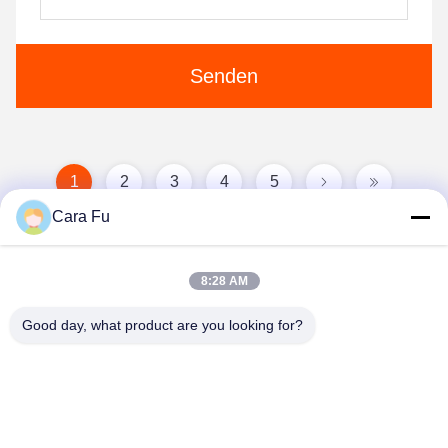
Senden
1
2
3
4
5
Cara Fu
8:28 AM
Good day, what product are you looking for?
Shenzhen Huanyu Dream Technology Co., Ltd
market002@huanyudream.com