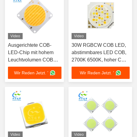
Video
Video
Ausgerichtete COB-
30W RGBCW COB LED,
LED-Chip mit hohem
abstimmbares LED COB,
Leuchtvolumen COB
2700K 6500K, hoher CRI
150W+150W 54V LED
90, dimmbar, LED,
Wir Reden Jetzt. '
Wir Reden Jetzt. '
COB 2700K+6500K
energieeffizienter Chip-on-
Board-Licht
Video
Video