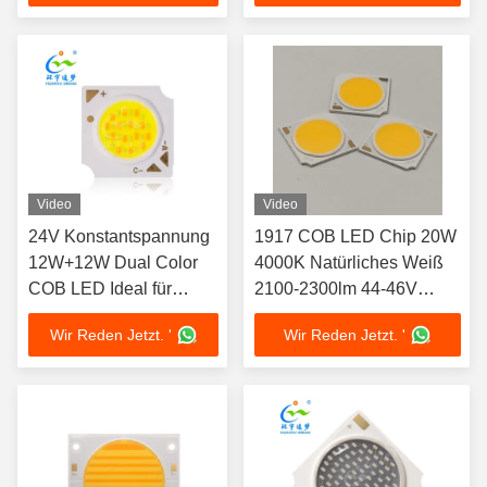
COB Chip für
Fotografieinstrumente
Video
Video
24V Konstantspannung
1917 COB LED Chip 20W
12W+12W Dual Color
4000K Natürliches Weiß
COB LED Ideal für
2100-2300lm 44-46V
professionelle
105lm/W Ra80 120° für
Wir Reden Jetzt. '
Wir Reden Jetzt. '
Beleuchtungsprojekte
kommerzielle Beleuchtung