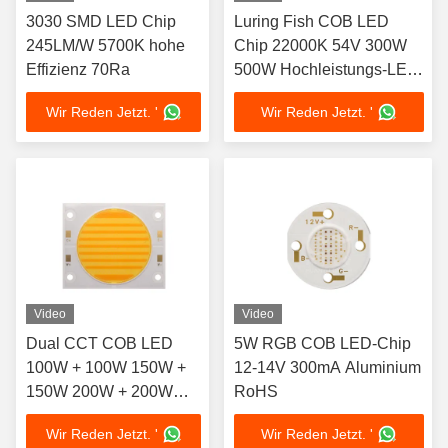
3030 SMD LED Chip
Luring Fish COB LED
245LM/W 5700K hohe
Chip 22000K 54V 300W
Effizienz 70Ra
500W Hochleistungs-LED
COB
Wir Reden Jetzt. '
Wir Reden Jetzt. '
Video
Video
Dual CCT COB LED
5W RGB COB LED-Chip
100W + 100W 150W +
12-14V 300mA Aluminium
150W 200W + 200W
RoHS
300W + 300W High CRI
Wir Reden Jetzt. '
Wir Reden Jetzt. '
97Ra Bi Color LED