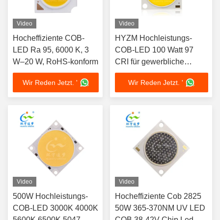
Video
Video
Hocheffiziente COB-
HYZM Hochleistungs-
LED Ra 95, 6000 K, 3
COB-LED 100 Watt 97
W–20 W, RoHS-konform
CRI für gewerbliche
Beleuchtung
Wir Reden Jetzt. '
Wir Reden Jetzt. '
Video
Video
500W Hochleistungs-
Hocheffiziente Cob 2825
COB-LED 3000K 4000K
50W 365-370NM UV LED
5600K 6500K 5047
COB 38-42V Chip Led