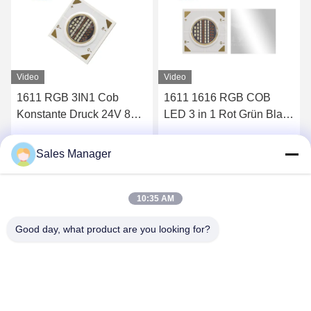
Video
Video
1611 RGB 3IN1 Cob
1611 1616 RGB COB
Konstante Druck 24V 8W
LED 3 in 1 Rot Grün Blau
120mA*3 Led Chip
Kontaktspannung 24V
150mA*3 12 Watt COB
Sales Manager
Wir Reden Jetzt.
Wir Reden Jetzt.
LED Chip Für
Umgebungslichter,
Gartenlichter, Farblichter,
10:35 AM
Strahler
Good day, what product are you looking for?
Shenzhen Huanyu Dream Technology Co., Ltd
market002@huanyudream.com