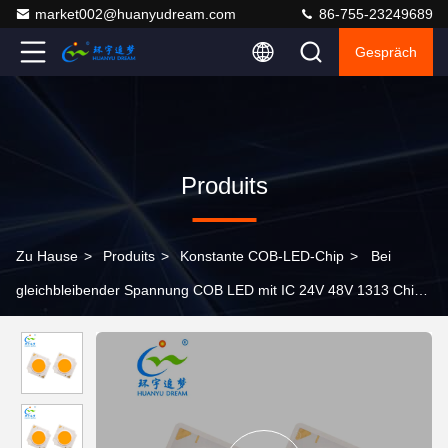
market002@huanyudream.com
86-755-23249689
Gespräch
Produits
Zu Hause
>
Produits
>
Konstante COB-LED-Chip
>
Bei
gleichbleibender Spannung COB LED mit IC 24V 48V 1313 Chip
LED COB 3000K 4000K 5000K 6000K