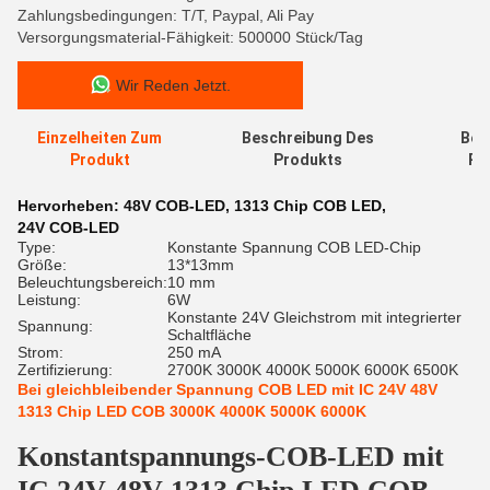
Zahlungsbedingungen: T/T, Paypal, Ali Pay
Versorgungsmaterial-Fähigkeit: 500000 Stück/Tag
Wir Reden Jetzt.
Einzelheiten Zum
Beschreibung Des
Bew
Produkt
Produkts
Re
Hervorheben:
48V COB-LED
,
1313 Chip COB LED
,
24V COB-LED
Type:
Konstante Spannung COB LED-Chip
Größe:
13*13mm
Beleuchtungsbereich:
10 mm
Leistung:
6W
Konstante 24V Gleichstrom mit integrierter
Spannung:
Schaltfläche
Strom:
250 mA
Zertifizierung:
2700K 3000K 4000K 5000K 6000K 6500K
Bei gleichbleibender Spannung COB LED mit IC 24V 48V
1313 Chip LED COB 3000K 4000K 5000K 6000K
Konstantspannungs-COB-LED mit