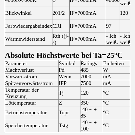
weiß.
Blickwinkel
2θ1/2
IF=7000mA
120
Farbwiedergabeindex
CRI
IF=7000mA
97
Rth ((j-
- Ich
- Ich
Wärmewiderstand
IF=7000mA
s)
weiß.
weiß.
Absolute Höchstwerte bei Ta=25°C
Parameter
Symbol
Ratings
Einheiten
Machtverlust
Pd
485
W
Vorwärtsstrom
Wenn
7000
mA
Spitzenvorwärtsstrom
IFP
7500
mA
Temperatur der
Tj
120
°C
Kreuzung
Löttemperatur
Z
350
°C
-40 ~ +
Betriebstemperatur
Topr
°C
85
-40 ~ +
Speichertemperatur
Tstg
°C
100