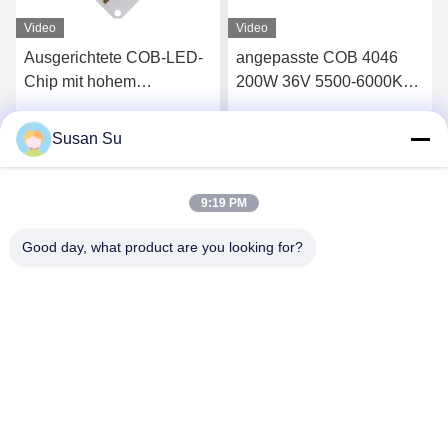
Video
Video
Ausgerichtete COB-LED-
angepasste COB 4046
Chip mit hohem
200W 36V 5500-6000K
Leuchtvolumen COB
Led Chip für
150W+150W 54V LED
Außenbeleuchtung
Susan Su
Wir Reden Jetzt.
Wir Reden Jetzt.
COB 2700K+6500K
9:19 PM
Good day, what product are you looking for?
Shenzhen Huanyu Dream Technology Co., Ltd
market002@huanyudream.com
86-755-23249689
5F-A-Gebäude, Quanju High-Tech-Park, Nr. 77 Jiangshi
Road, Gongming Street, Guangming, Shenzhen