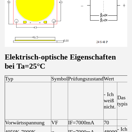
Elektrisch-optische Eigenschaften
bei T
a=25°C
Typ
Symbol
Prüfungszustand
Wert
- Ich
Das ist
weiß
typisch
nicht.
Vorwärtsspannung
VF
IF=7000mA
70
- Ich
4050K-7000K
φ
IF=7000mA
48000