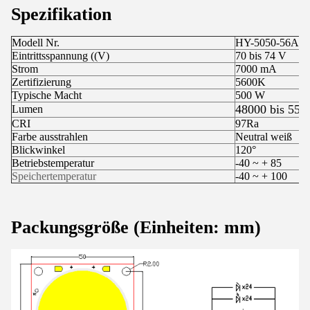
Spezifikation
Modell Nr.
HY-5050-56A0
Eintrittsspannung ((V)
70 bis 74 V
Strom
7000 mA
Zertifizierung
5600K
Typische Macht
500 W
48000 bis 550
Lumen
CRI
97Ra
Farbe ausstrahlen
Neutral weiß
Blickwinkel
120°
Betriebstemperatur
-40 ~ + 85
Speichertemperatur
-40 ~ + 100
Packungsgröße (Einheiten: mm)