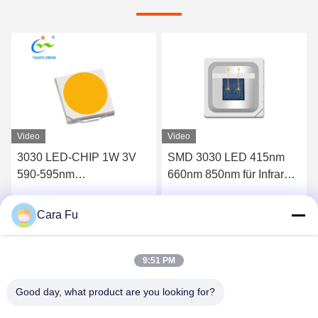
Video
Video
3030 LED-CHIP 1W 3V
SMD 3030 LED 415nm
590-595nm
660nm 850nm für Infrarot-
Leuchtdiodenchip
Rotlichttherapie-Gerät
Cara Fu
Wir Reden Jetzt.
Wir Reden Jetzt.
9:51 PM
Good day, what product are you looking for?