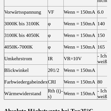
nicht.
Vorwärtsspannung
VF
Wenn = 150mA
6.0
3000K bis 3100K
φ
Wenn = 150mA
140
3100K bis 4050K
φ
Wenn = 150mA
150
4050K-7000K
φ
Wenn = 150mA
165
- Ich
Umkehrstrom
IR
VR=10V
weiß.
Blickwinkel
2θ1/2
Wenn = 150mA
Farbwiedergabeindex
CRI
Wenn = 150mA
80
Rth ((j-
- Ich
Wärmewiderstand
Wenn = 150mA
s)
weiß.