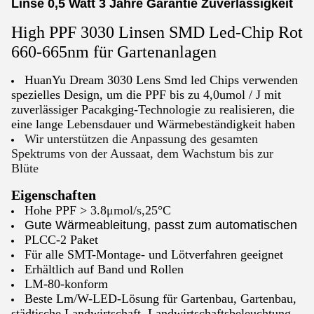
Linse 0,5 Watt 3 Jahre Garantie Zuverlässigkeit
High PPF 3030 Linsen SMD Led-Chip Rot
660-665nm für Gartenanlagen
HuanYu Dream 3030 Lens Smd led Chips verwenden
spezielles Design, um die PPF bis zu 4,0umol / J mit
zuverlässiger Pacakging-Technologie zu realisieren, die
eine lange Lebensdauer und Wärmebeständigkeit haben
Wir unterstützen die Anpassung des gesamten
Spektrums von der Aussaat, dem Wachstum bis zur
Blüte
Eigenschaften
Hohe PPF > 3.8
μmol/s,
25°C
Gute Wärmeableitung, passt zum automatischen
PLCC-2 Paket
Für alle SMT-Montage- und Lötverfahren geeignet
Erhältlich auf Band und Rollen
LM-80-konform
Beste Lm/W-LED-Lösung für Gartenbau, Gartenbau,
städtische Landwirtschaft, Landwirtschaftsbeleuchtung