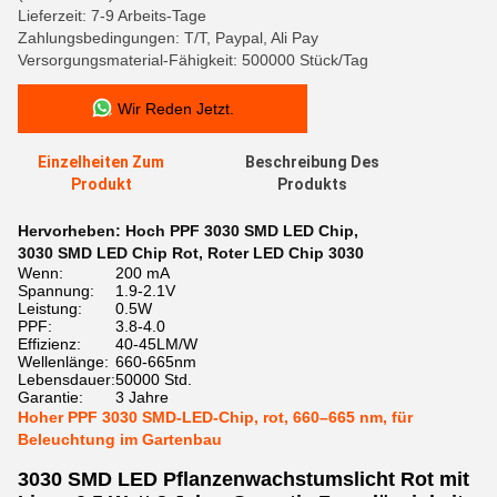
Lieferzeit: 7-9 Arbeits-Tage
Zahlungsbedingungen: T/T, Paypal, Ali Pay
Versorgungsmaterial-Fähigkeit: 500000 Stück/Tag
Wir Reden Jetzt.
Einzelheiten Zum
Beschreibung Des
Produkt
Produkts
Hervorheben:
Hoch PPF 3030 SMD LED Chip
,
3030 SMD LED Chip Rot
,
Roter LED Chip 3030
Wenn:
200 mA
Spannung:
1.9-2.1V
Leistung:
0.5W
PPF:
3.8-4.0
Effizienz:
40-45LM/W
Wellenlänge:
660-665nm
Lebensdauer:
50000 Std.
Garantie:
3 Jahre
Hoher PPF 3030 SMD-LED-Chip, rot, 660–665 nm, für
Beleuchtung im Gartenbau
3030 SMD LED Pflanzenwachstumslicht Rot mit