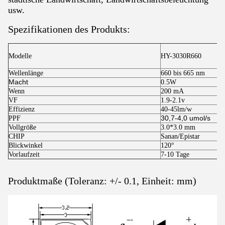
usw.
Spezifikationen des Produkts:
Modelle
HY-3030R660
Wellenlänge
660 bis 665 nm
Macht
0.5W
Wenn
200 mA
VF
1.9-2.1v
Effizienz
40-45lm/w
30,7-4,0 umol/s
PPF
Vollgröße
3.0*3.0 mm
CHIP
Sanan/Epistar
Blickwinkel
120°
Vorlaufzeit
7-10 Tage
Produktmaße (Toleranz: +/- 0.1, Einheit: mm)