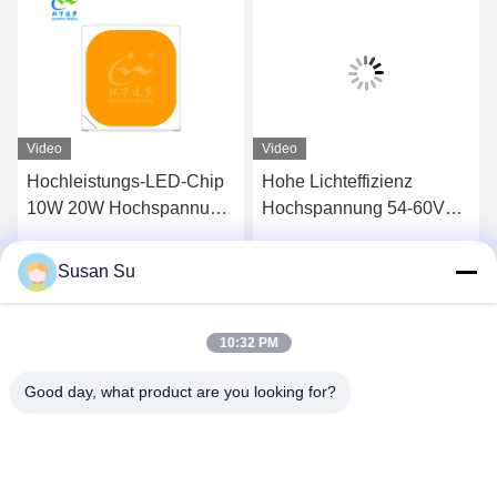
Video
Video
Hochleistungs-LED-Chip
Hohe Lichteffizienz
10W 20W Hochspannung
Hochspannung 54-60V
6V 9V 12V 18V 36V 72V
SMD 7070 Weiß LED
7070 Bernstein Warmweiß
CHIP
Susan Su
Wir Reden Jetzt.
Wir Reden Jetzt.
3000K 1000LM 2000LM
120° Abstrahlwinkel
10:32 PM
Good day, what product are you looking for?
Shenzhen Huanyu Dream Technology Co., Ltd
market002@huanyudream.com