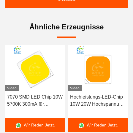
Ähnliche Erzeugnisse
Video
Video
7070 SMD LED Chip 10W
Hochleistungs-LED-Chip
5700K 300mA für
10W 20W Hochspannung
Straßenbeleuchtung
6V 9V 12V 18V 36V 72V
7070 Bernstein Warmweiß
Wir Reden Jetzt.
Wir Reden Jetzt.
3000K 1000LM 2000LM
120° Abstrahlwinkel