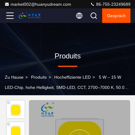
market002@huanyudream.com
86-755-23249689
Gespräch
Produits
Zu Hause
>
Produits
>
Hocheffiziente LED
>
5 W – 15 W
LED-Chip, hohe Helligkeit, SMD-LED, CCT, 2700–7000 K, 50.000
Stunden Lebensdauer