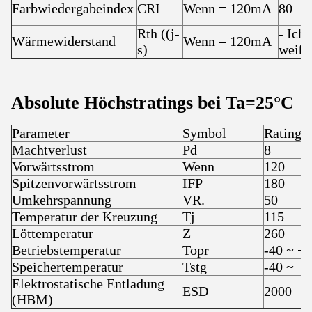
Farbwiedergabeindex
CRI
Wenn = 120mA
80
Rth ((j-
- Ich
Wärmewiderstand
Wenn = 120mA
s)
weiß.
Absolute Höchstratings bei Ta=25
°C
Parameter
Symbol
Ratings
Machtverlust
Pd
8
Vorwärtsstrom
Wenn
120
Spitzenvorwärtsstrom
IFP
180
Umkehrspannung
VR.
50
Temperatur der Kreuzung
Tj
115
Löttemperatur
Z
260
Betriebstemperatur
Topr
-40 ~ + 
Speichertemperatur
Tstg
-40 ~ + 
Elektrostatische Entladung
ESD
2000
(HBM)