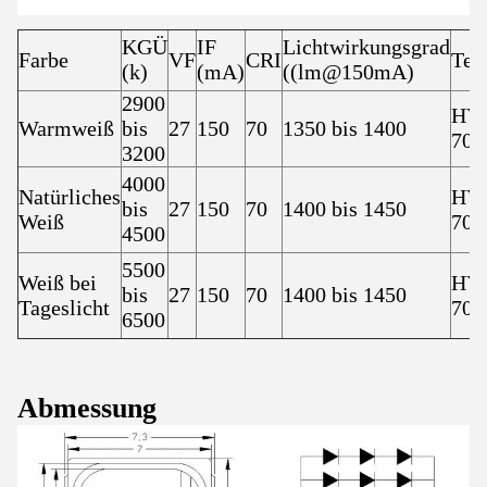
KGÜ
IF
Lichtwirkungsgrad
Farbe
VF
CRI
Tei
(k)
(mA)
((lm@150mA)
2900
HY-
Warmweiß
bis
27
150
70
1350 bis 1400
70
3200
4000
Natürliches
HY-
bis
27
150
70
1400 bis 1450
Weiß
70
4500
5500
Weiß bei
HY-
bis
27
150
70
1400 bis 1450
Tageslicht
70
6500
Abmessung