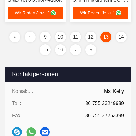
Bereich
Wir Reden Jetzt. '
Wir Reden Jetzt. '
9
10
11
12
13
14
15
16
Kontaktpersonen
Kontaktpersonen:
Ms. Kelly
Tel.:
86-755-23249689
Fax:
86-755-27253399