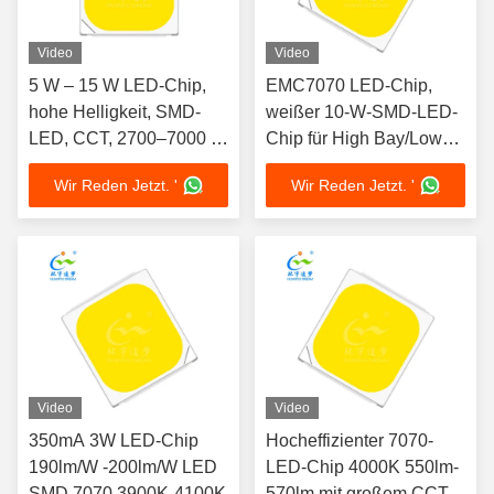
Video
Video
5 W – 15 W LED-Chip,
EMC7070 LED-Chip,
hohe Helligkeit, SMD-
weißer 10-W-SMD-LED-
LED, CCT, 2700–7000 K,
Chip für High Bay/Low
50.000 Stunden
Bay
Wir Reden Jetzt. '
Wir Reden Jetzt. '
Lebensdauer
Video
Video
350mA 3W LED-Chip
Hocheffizienter 7070-
190lm/W -200lm/W LED
LED-Chip 4000K 550lm-
SMD 7070 3900K-4100K
570lm mit großem CCT-