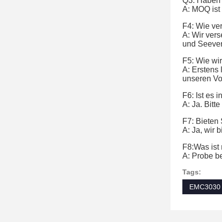
Q3. Haben 
A: MOQ ist
F4: Wie ve
A: Wir ver
und Seevers
F5: Wie wi
A: Erstens
unseren Vo
F6: Ist es
A: Ja. Bitt
F7: Bieten 
A: Ja, wir 
F8:
Was ist 
A: Probe b
Tags:
EMC3030