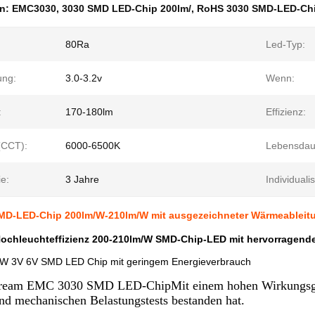
en:
EMC3030
,
3030 SMD LED-Chip 200lm/
,
RoHS 3030 SMD-LED-Ch
80Ra
Led-Typ:
ng:
3.0-3.2v
Wenn:
:
170-180lm
Effizienz:
(CCT):
6000-6500K
Lebensdau
e:
3 Jahre
Individualis
D-LED-Chip 200lm/W-210lm/W mit ausgezeichneter Wärmeableit
ochleuchteffizienz 200-210lm/W SMD-Chip-LED mit hervorragend
W 3V 6V SMD LED Chip mit geringem Energieverbrauch
ream EMC 3030 SMD LED-Chip
Mit einem hohen Wirkungsg
d mechanischen Belastungstests bestanden hat.