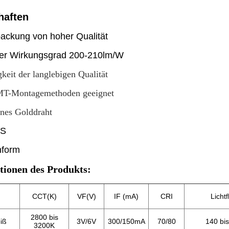
haften
ckung von hoher Qualität
er Wirkungsgrad 200-210lm/W
gkeit der langlebigen Qualität
SMT-Montagemethoden geeignet
nes Golddraht
ES
form
ationen des Produkts:
CCT(K)
VF(V)
IF (mA)
CRI
Lichtf
2800 bis
iß
3V/6V
300/150mA
70/80
140 bi
3200K