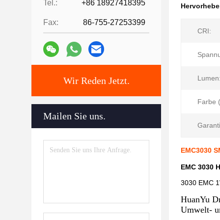
Tel.:
+86 18927418395
Hervorheb
Fax:
86-755-27253399
CRI:
Spannu
Lumen
Wir Reden Jetzt.
Farbe 
Mailen Sie uns.
Garanti
EMC3030 SM
EMC 3030 H
3030 EMC 1
HuanYu D
Umwelt- un