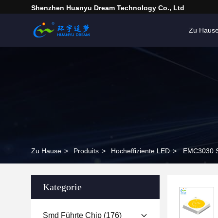
Shenzhen Huanyu Dream Technology Co., Ltd
Zu Haus
Zu Hause
>
Produits
>
Hocheffiziente LED
>
EMC3030 S
Kategorie
Smd Führte Chip
(176)