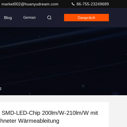
market002@huanyudream.com
86-755-23249689
Blog
Gespräch
German
g
SMD-LED-Chip 200lm/W-210lm/W mit
chneter Wärmeableitung