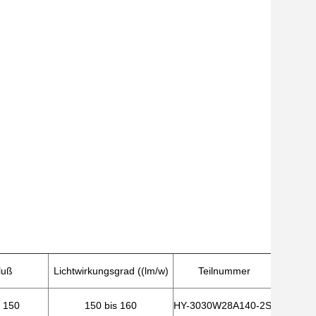
luß
Lichtwirkungsgrad ((lm/w)
Teilnummer
s 150
150 bis 160
HY-3030W28A140-2S