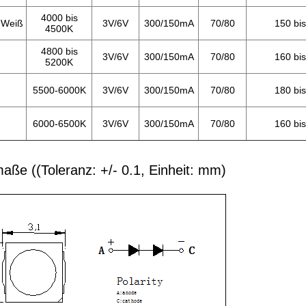
4000 bis
 Weiß
3V/6V
300/150mA
70/80
150 bi
4500K
4800 bis
3V/6V
300/150mA
70/80
160 bi
5200K
5500-6000K
3V/6V
300/150mA
70/80
180 bi
6000-6500K
3V/6V
300/150mA
70/80
160 bi
aße ((Toleranz: +/- 0.1, Einheit: mm)