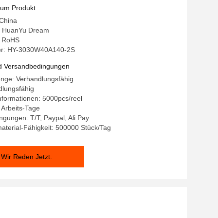
zum Produkt
 China
 HuanYu Dream
g: RoHS
r: HY-3030W40A140-2S
d Versandbedingungen
enge: Verhandlungsfähig
dlungsfähig
formationen: 5000pcs/reel
9 Arbeits-Tage
gungen: T/T, Paypal, Ali Pay
terial-Fähigkeit: 500000 Stück/Tag
Wir Reden Jetzt.