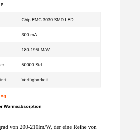
ip
Chip EMC 3030 SMD LED
300 mA
180-195LM/W
er:
50000 Std.
iert:
Verfügbarkeit
ung
er Wärmeabsorption
rad von 200-210lm/W, der eine Reihe von