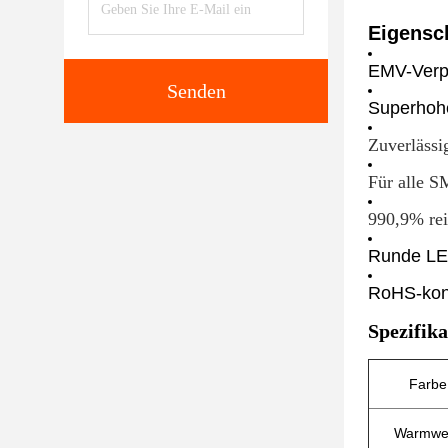
Eigensc
EMV-Verpa
Senden
Superhoh
Zuverlässi
Für alle 
990,9% rei
Runde L
RoHS-kon
Spezifik
Farbe
Warmwe