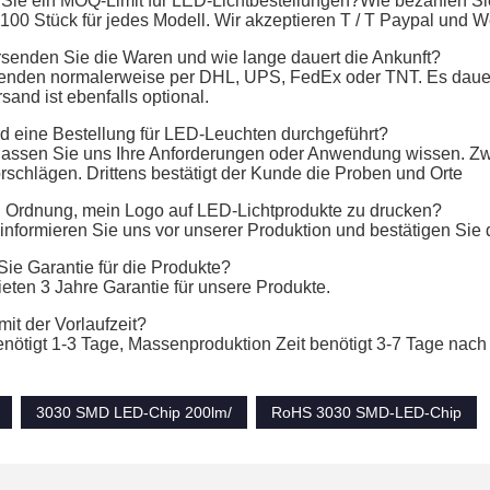
Sie ein MOQ-Limit für LED-Lichtbestellungen?Wie bezahlen S
 100 Stück für jedes Modell. Wir akzeptieren T / T Paypal und 
rsenden Sie die Waren und wie lange dauert die Ankunft?
senden normalerweise per DHL, UPS, FedEx oder TNT. Es dauert
and ist ebenfalls optional.
rd eine Bestellung für LED-Leuchten durchgeführt?
 lassen Sie uns Ihre Anforderungen oder Anwendung wissen. Zwe
rschlägen. Drittens bestätigt der Kunde die Proben und Orte
 in Ordnung, mein Logo auf LED-Lichtprodukte zu drucken?
e informieren Sie uns vor unserer Produktion und bestätigen Si
Sie Garantie für die Produkte?
bieten 3 Jahre Garantie für unsere Produkte.
mit der Vorlaufzeit?
enötigt 1-3 Tage, Massenproduktion Zeit benötigt 3-7 Tage nach
3030 SMD LED-Chip 200lm/
RoHS 3030 SMD-LED-Chip