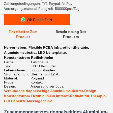
Zahlungsbedingungen: T/T, Paypal, Ali Pay
Versorgungsmaterial-Fähigkeit: 500000pcs/Tag
Wir Reden Jetzt.
Einzelheiten Zum
Beschreibung Des
Produkt
Produkts
Hervorheben:
Flexible PCBA Infrarotlichttherapie
,
Aluminiumsubstrat LED-Leiterplatte
,
Konstantstrom-Rotlichthelm
Farbe:
Tiefrot + IR
Typ:
FPCB IR-Gürtel
Lebensdauer:
50000 Stunden
Stromspannung:
Gleichstrom 12 V
Material:
Polyimid
Probe:
Kontakt
Design:
Anpassung verfügbar
Verbundene doppelseitige Aluminiumsubstrat-Design
Konstantstrom Flexible PCBA Infrarot-Rotlicht für Therapie-
Hut Beheizte Massagehelme
Zusammengesetztes doppelseitiges Aluminium-