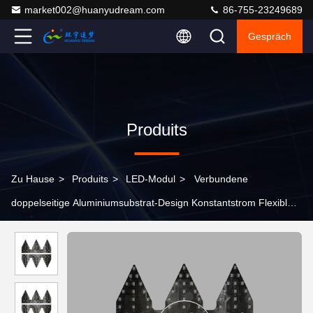
market002@huanyudream.com
86-755-23249689
Gespräch
Produits
Zu Hause
>
Produits
>
LED-Modul
>
Verbundene
doppelseitige Aluminiumsubstrat-Design Konstantstrom Flexible
PCBA Infrarot-Rotlicht für Therapie-Hut Beheizte Massagehelme