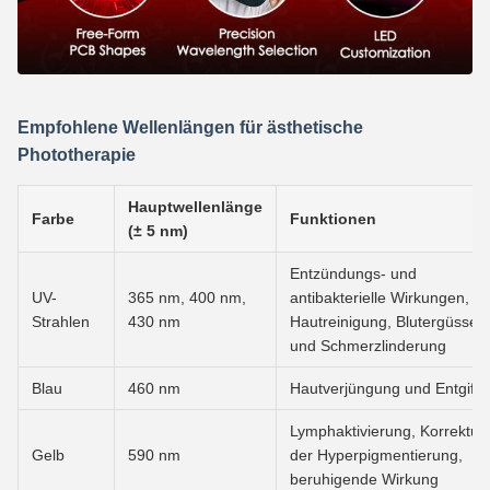
Empfohlene Wellenlängen für ästhetische
Phototherapie
Hauptwellenlänge
Farbe
Funktionen
(± 5 nm)
Entzündungs- und
UV-
365 nm, 400 nm,
antibakterielle Wirkungen,
Strahlen
430 nm
Hautreinigung, Blutergüsse
und Schmerzlinderung
Blau
460 nm
Hautverjüngung und Entgift
Lymphaktivierung, Korrektur
Gelb
590 nm
der Hyperpigmentierung,
beruhigende Wirkung