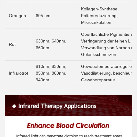
Kollagen-Synthese,
Orangen
605 nm
Faltenreduzierung,
Mikrozirkulation
Oberflächliche Pigmentierun
630nm, 640nm,
Verringerung der feinen Lini
Rot
660nm
Verwandlung von Narben un
Gelenkschmerzen
810nm, 830nm,
Gewebetemperaturregulieru
Infrarotrot
850nm, 880nm,
Vasodilatierung, beschleunig
940nm
Gewebereparatur