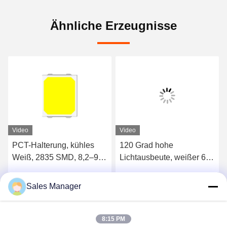
Ähnliche Erzeugnisse
Video
Video
PCT-Halterung, kühles
120 Grad hohe
Weiß, 2835 SMD, 8,2–9 V,
Lichtausbeute, weißer 60-
230 lm/W, 35 mA, LED-
mA-SMD-2835-LED-Chip
Chip
Sales Manager
Wir Reden Jetzt.
Wir Reden Jetzt.
8:15 PM