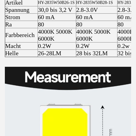
Artikel
HY-2835W50B26-1S
HY-2835W50B28-1S
HY-2835W
Spannung
30,0 bis 3,2 V
2.8-3.0V
2.8-3.
Strom
60 mA
60 mA
60 mA
Ra
80
80
80
4000K 5000K
4000K 5000K
4000K
Farbbereich
6000K
6000K
6000K
Macht
0.2W
0.2W
0.2w
Helle
26-28LM
28 bis 32LM
32 bis