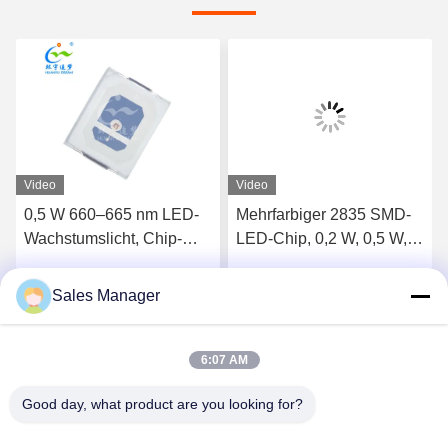
Video
Video
0,5 W 660–665 nm LED-
Mehrfarbiger 2835 SMD-
Wachstumslicht, Chip-
LED-Chip, 0,2 W, 0,5 W,
LED, SMD 2835, RoHS-
lange Lebensdauer
Zertifizierung
Sales Manager
Wir Reden Jetzt.
Wir Reden Jetzt.
6:07 AM
Good day, what product are you looking for?