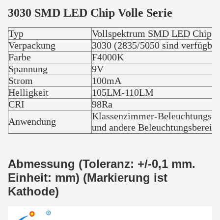
3030 SMD LED Chip Volle Serie
Typ
Vollspektrum SMD LED Chip
Verpackung
3030 (2835/5050 sind verfügbar
Farbe
F4000K
Spannung
9V
Strom
100mA
Helligkeit
105LM-110LM
CRI
98Ra
Klassenzimmer-Beleuchtungslö
Anwendung
und andere Beleuchtungsbereic
Abmessung (Toleranz: +/-0,1 mm.
Einheit: mm) (
Markierung ist
Kathode
)