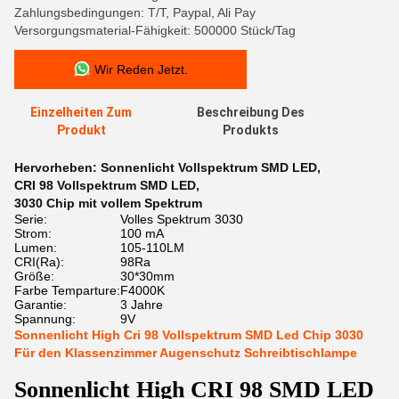
Zahlungsbedingungen: T/T, Paypal, Ali Pay
Versorgungsmaterial-Fähigkeit: 500000 Stück/Tag
Wir Reden Jetzt.
Einzelheiten Zum
Beschreibung Des
Produkt
Produkts
Hervorheben:
Sonnenlicht Vollspektrum SMD LED
,
CRI 98 Vollspektrum SMD LED
,
3030 Chip mit vollem Spektrum
Serie:
Volles Spektrum 3030
Strom:
100 mA
Lumen:
105-110LM
CRI(Ra):
98Ra
Größe:
30*30mm
Farbe Temparture:
F4000K
Garantie:
3 Jahre
Spannung:
9V
Sonnenlicht High Cri 98 Vollspektrum SMD Led Chip 3030
Für den Klassenzimmer Augenschutz Schreibtischlampe
Sonnenlicht High CRI 98 SMD LED