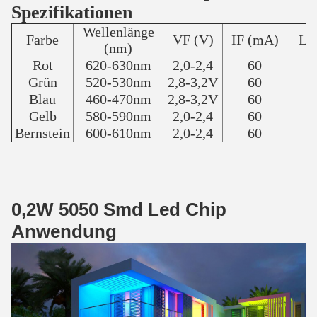
Spezifikationen
Wellenlänge
Farbe
VF (V)
IF (mA)
Li
(nm)
Rot
620-630nm
2,0-2,4
60
Grün
520-530nm
2,8-3,2V
60
Blau
460-470nm
2,8-3,2V
60
Gelb
580-590nm
2,0-2,4
60
Bernstein
600-610nm
2,0-2,4
60
0,2W 5050 Smd Led Chip
Anwendung