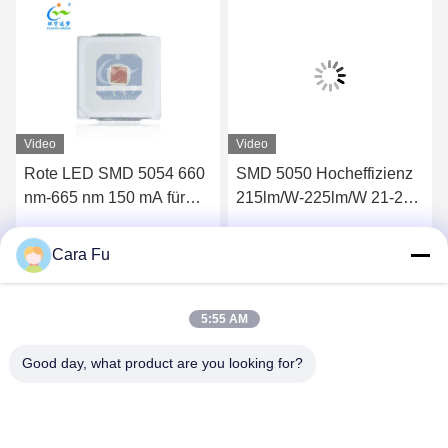
Video
Video
0
SMD 5050 Hocheffizienz
PLCC SMD LED 5050
215lm/W-225lm/W 21-23V
CHIP 520 nm-530 nm
45mA 3900-4100k
grün für LED-Lichtleiste
Cara Fu
Wir Reden Jetzt.
Wir Reden Jetzt.
5:55 AM
Good day, what product are you looking for?
Shenzhen Huanyu Dream Technology Co., Ltd