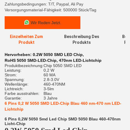
Zahlungsbedingungen: T/T, Paypal, Ali Pay
Versorgungsmaterial-Fähigkeit: 500000 Stück/Tag
Wir Reden Jetzt.
Einzelheiten Zum
Beschreibung Des
Bew
Produkt
Produkts
Re
Hervorheben:
0.2W 5050 SMD LED Chip
,
RoHS 5050 SMD-LED-Chip
,
470nm LED-Lichtchip
Produktbezeichnung:
Chip 5050 SMD LED
Leistung:
0,2 W
Strom:
60 MA
Spannung:
2.8-3.0V
Wellenlänge:
460-470NM
Lichtreich:
3-5lm
Farbe ausstrahlen:
Blau
Garantie:
3 Jahre
6 Pins 0,2 W 5050 SMD LED-Chip Blau 460 nm-470 nm LED-
Lichtchip
6 Pins 0,2W 5050 Smd Led Chip SMD 5050 Blau 460-470nm
Licht-Chip