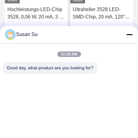
Video
Video
Hochleistungs-LED-Chip
Ultraheller 3528 LED-
3528, 0,06 W, 20 mA, 3 V,
SMD-Chip, 20 mA, 120°
Weiß, 3 Jahre Garantie
Betrachtungswinkel. 3
Jahre Garantie
Susan Su
Wir Reden Jetzt.
Wir Reden Jetzt.
11:19 AM
Good day, what product are you looking for?
Shenzhen Huanyu Dream Technology Co., Ltd
market002@huanyudream.com
86-755-23249689
5F-A-Gebäude, Quanju High-Tech-Park, Nr. 77 Jiangshi
Road, Gongming Street, Guangming, Shenzhen