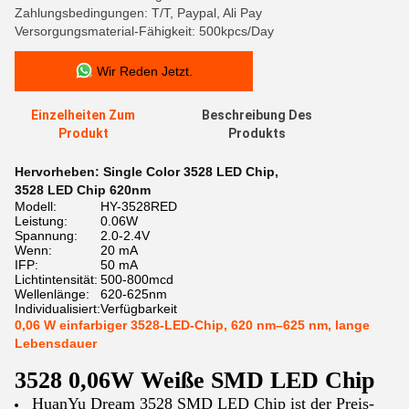
Zahlungsbedingungen: T/T, Paypal, Ali Pay
Versorgungsmaterial-Fähigkeit: 500kpcs/Day
Wir Reden Jetzt.
Einzelheiten Zum
Beschreibung Des
Produkt
Produkts
Hervorheben:
Single Color 3528 LED Chip
,
3528 LED Chip 620nm
Modell:
HY-3528RED
Leistung:
0.06W
Spannung:
2.0-2.4V
Wenn:
20 mA
IFP:
50 mA
Lichtintensität:
500-800mcd
Wellenlänge:
620-625nm
Individualisiert:
Verfügbarkeit
0,06 W einfarbiger 3528-LED-Chip, 620 nm–625 nm, lange
Lebensdauer
3528 0,06W Weiße SMD LED Chip
HuanYu Dream 3528 SMD LED Chip ist der Preis-