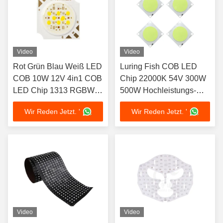
Video
Video
Rot Grün Blau Weiß LED
Luring Fish COB LED
COB 10W 12V 4in1 COB
Chip 22000K 54V 300W
LED Chip 1313 RGBW
500W Hochleistungs-
COB LED Chips
LED COB
Wir Reden Jetzt. '
Wir Reden Jetzt. '
abstimmbarer COB LED
Chip neues Design
Gleichmäßig verteilte
Farben Gleichmäßig
verteiltes Licht
Video
Video