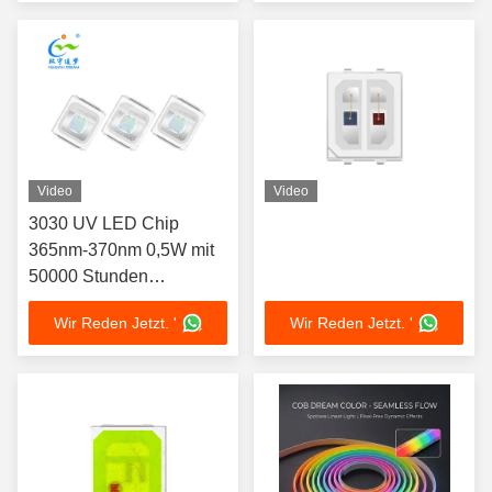
Konstante Strömung
Lebensmittelfülllicht
Flexible PCBA Infrarot-
Fleisch Dekoration
Rotlicht 3 in 1 LED für
Beleuchtung
Gesichtslichttherapie
Maske Behandlung Akne
Verbesserung
Video
Video
3030 UV LED Chip
365nm-370nm 0,5W mit
50000 Stunden
Lebensdauer für
Wir Reden Jetzt. '
Wir Reden Jetzt. '
medizinische und
Sterilisationsanwendungen