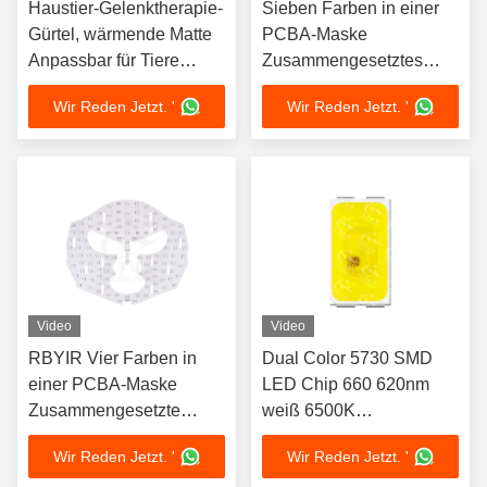
Haustier-Gelenktherapie-
Sieben Farben in einer
Gürtel, wärmende Matte
PCBA-Maske
Anpassbar für Tiere
Zusammengesetztes
Verbund-doppelseitiges
doppelseitiges
Wir Reden Jetzt. '
Wir Reden Jetzt. '
Aluminiumsubstrat-
Aluminium-Substrat
Design Konstantstrom
Design Konstante
Flexible PCBA Infrarot-
Strömung Flexible PCBA
Rotlicht
Lila Gelb Zyan UV-Licht
für Gesichtslicht-
Therapie Maske
Behandlung von Akne
Verbesserung
Video
Video
RBYIR Vier Farben in
Dual Color 5730 SMD
einer PCBA-Maske
LED Chip 660 620nm
Zusammengesetzte
weiß 6500K
doppelseitige Aluminium-
Vollspektrum Anpassung
Wir Reden Jetzt. '
Wir Reden Jetzt. '
Substrat-Design
verfügbar 1W Für