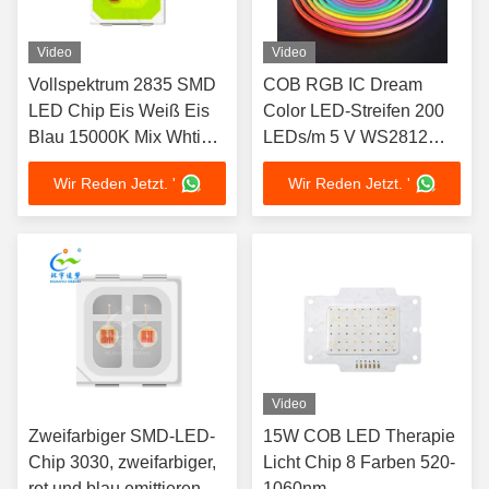
Video
Video
Vollspektrum 2835 SMD
COB RGB IC Dream
LED Chip Eis Weiß Eis
Color LED-Streifen 200
Blau 15000K Mix Whtie
LEDs/m 5 V WS2812
Farb Anpassung
Adressierbares 5 mm
Wir Reden Jetzt. '
Wir Reden Jetzt. '
verfügbar 1W Für
schlankes IP44-Neon-
Aquarienbeleuchtung
Flexband
Wasserpflanzen und
tropische Fische
Video
Zweifarbiger SMD-LED-
15W COB LED Therapie
Chip 3030, zweifarbiger,
Licht Chip 8 Farben 520-
rot und blau emittierender
1060nm