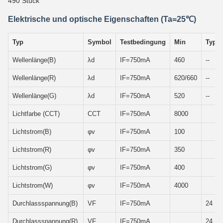
490 Stück
Elektrische und optische Eigenschaften (Ta=25℃)
Typ
Symbol
Testbedingung
Min
Typ
Wellenlänge(B)
λd
IF=750mA
460
--
Wellenlänge(R)
λd
IF=750mA
620/660
--
Wellenlänge(G)
λd
IF=750mA
520
--
Lichtfarbe (CCT)
CCT
IF=750mA
8000
Lichtstrom(B)
φv
IF=750mA
100
Lichtstrom(R)
φv
IF=750mA
350
Lichtstrom(G)
φv
IF=750mA
400
Lichtstrom(W)
φv
IF=750mA
4000
Durchlassspannung(B)
VF
IF=750mA
24
Durchlassspannung(R)
VF
IF=750mA
24