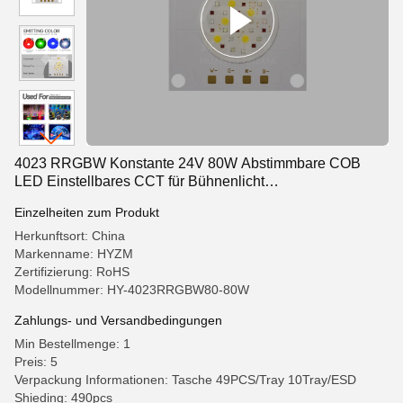
4023 RRGBW Konstante 24V 80W Abstimmbare COB
LED Einstellbares CCT für Bühnenlicht
Leistungsbeleuchtung Aquarienbeleuchtung,
Einzelheiten zum Produkt
Schwimmbadbeleuchtung, Umgebungsbeleuchtung
Herkunftsort: China
Markenname: HYZM
Zertifizierung: RoHS
Modellnummer: HY-4023RRGBW80-80W
Zahlungs- und Versandbedingungen
Min Bestellmenge: 1
Preis: 5
Verpackung Informationen: Tasche 49PCS/Tray 10Tray/ESD
Shieding: 490pcs