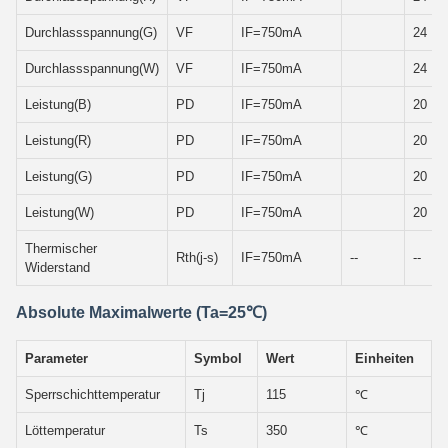
Durchlassspannung(G)
VF
IF=750mA
24
Durchlassspannung(W)
VF
IF=750mA
24
Leistung(B)
PD
IF=750mA
20
Leistung(R)
PD
IF=750mA
20
Leistung(G)
PD
IF=750mA
20
Leistung(W)
PD
IF=750mA
20
Thermischer
Rth(j-s)
IF=750mA
--
--
Widerstand
Absolute Maximalwerte (Ta=25℃)
Parameter
Symbol
Wert
Einheiten
Sperrschichttemperatur
Tj
115
℃
Löttemperatur
Ts
350
℃