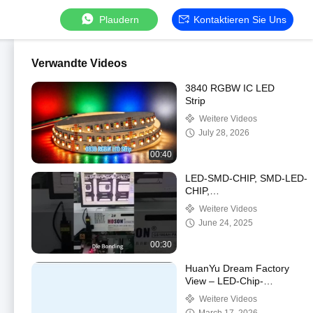
Plaudern
Kontaktieren Sie Uns
Verwandte Videos
3840 RGBW IC LED
Strip
Weitere Videos
July 28, 2026
00:40
LED-SMD-CHIP, SMD-LED-
CHIP,
HOCHLEISTUNGSFÄHIGER
Weitere Videos
LED-Chip, Schönheitslicht-
June 24, 2025
LED, Therapielicht-LED
00:30
HuanYu Dream Factory
View – LED-Chip-
Herstellungsprozess
Weitere Videos