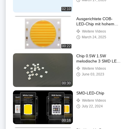
March 17, 2026
02:10
Ausgerichtete COB-
LED-Chip mit hohem
Leuchtvolumen COB
Weitere Videos
150W+150W 54V LED
March 24, 2025
COB 2700K+6500K
00:22
Chip 0.5W 1.5W
melodische 3 SMD LED
3030 RGB in 1 eecellent
Weitere Videos
Farbe, die geführte
June 03, 2023
Chips mischt
00:30
SMD-LED-Chip
Weitere Videos
July 22, 2024
00:16